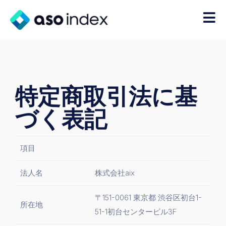
特定商取引法に基
づく表記
項目
法人名
株式会社aix
〒151-0061 東京都 渋谷区初台1-
所在地
51-1初台センタービル3F